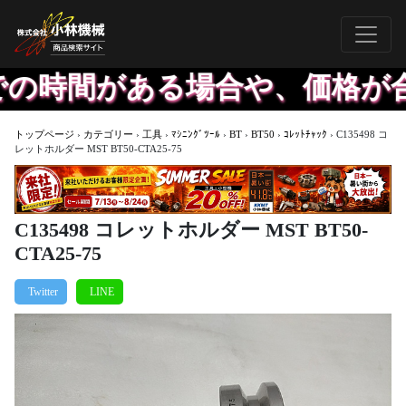
間がある場合や、価格が合えば
トップページ
›
カテゴリー
›
工具
›
ﾏｼﾆﾝｸﾞﾂｰﾙ
›
BT
›
BT50
›
ｺﾚｯﾄﾁｬｯｸ
›
C135498 コ
レットホルダー MST BT50-CTA25-75
C135498 コレットホルダー MST BT50-
CTA25-75