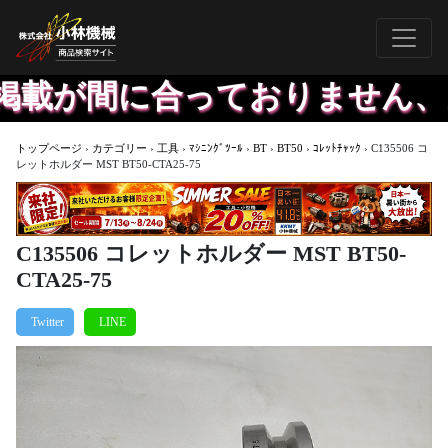
載が間に合っておりません、お
トップページ
›
カテゴリー
›
工具
›
ﾏｼﾆﾝｸﾞﾂｰﾙ
›
BT
›
BT50
›
ｺﾚｯﾄﾁｬｯｸ
›
C135506 コ
レットホルダー MST BT50-CTA25-75
C135506 コレットホルダー MST BT50-
CTA25-75