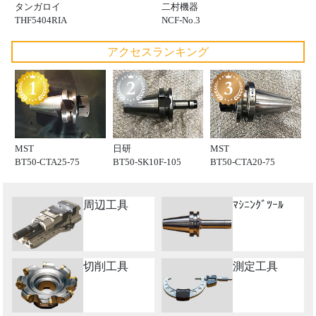
タンガロイ
二村機器
THF5404RIA
NCF-No.3
アクセスランキング
MST
日研
MST
BT50-CTA25-75
BT50-SK10F-105
BT50-CTA20-75
周辺工具
ﾏｼﾆﾝｸﾞﾂｰﾙ
切削工具
測定工具