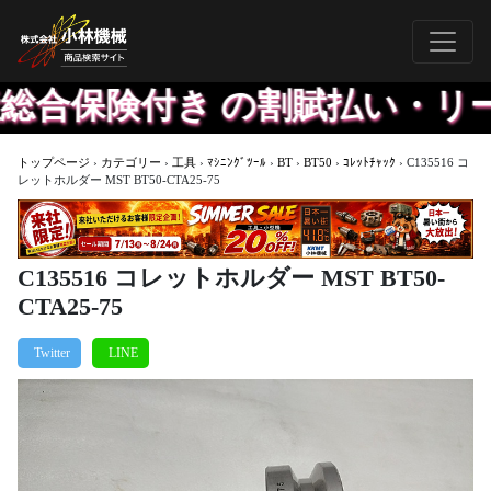
総合保険付き の割賦払い・リー
トップページ
›
カテゴリー
›
工具
›
ﾏｼﾆﾝｸﾞﾂｰﾙ
›
BT
›
BT50
›
ｺﾚｯﾄﾁｬｯｸ
›
C135516 コ
レットホルダー MST BT50-CTA25-75
C135516 コレットホルダー MST BT50-
CTA25-75