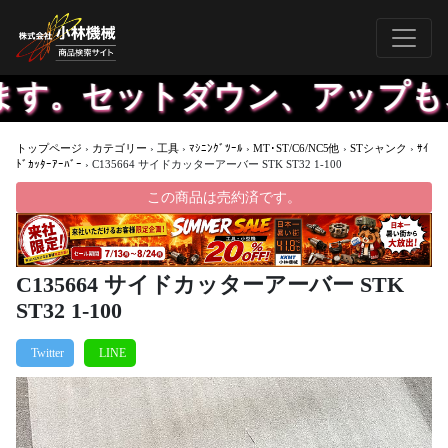
す。セットダウン、アップも、
トップページ
›
カテゴリー
›
工具
›
ﾏｼﾆﾝｸﾞﾂｰﾙ
›
MT･ST/C6/NC5他
›
STシャンク
›
ｻｲ
ﾄﾞｶｯﾀｰｱｰﾊﾞｰ
›
C135664 サイドカッターアーバー STK ST32 1-100
この商品は売約済です。
C135664 サイドカッターアーバー STK
ST32 1-100