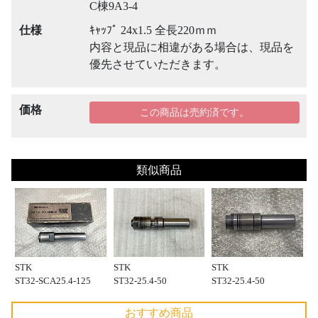
C棟9A3-4
仕様
ｷｬｯﾌﾟ 24x1.5 全長220ｍｍ
内容と現品に相違がある場合は、現品を
優先させていただきます。
価格
この商品は売約済です。
類似商品
STK
STK
STK
ST32-SCA25.4-125
ST32-25.4-50
ST32-25.4-50
おすすめ商品