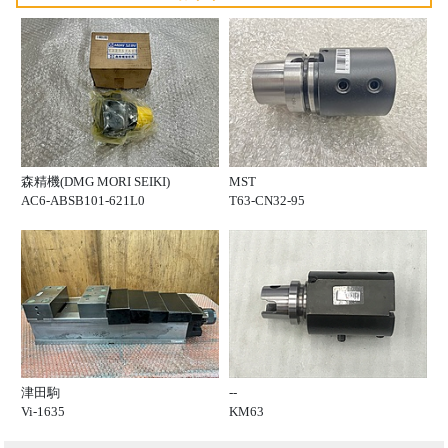
森精機(DMG MORI SEIKI)
MST
AC6-ABSB101-621L0
T63-CN32-95
津田駒
--
Vi-1635
KM63