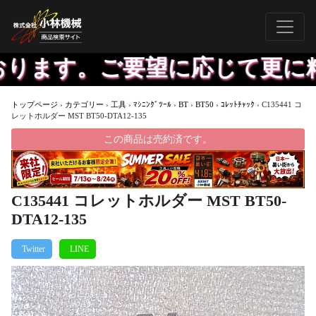
ります。ご要望に応じて更に精度
トップページ
›
カテゴリー
›
工具
›
ﾏｼﾆﾝｸﾞﾂｰﾙ
›
BT
›
BT50
›
ｺﾚｯﾄﾁｬｯｸ
›
C135441 コ
レットホルダー MST BT50-DTA12-135
この商品は売約済です。
C135441 コレットホルダー MST BT50-
DTA12-135