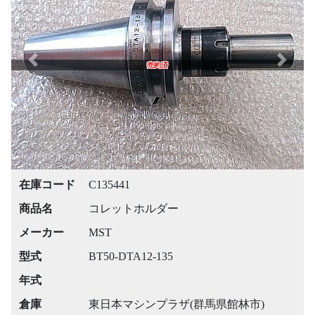
Previous
Next
売約済
在庫コード
C135441
商品名
コレットホルダー
メーカー
MST
型式
BT50-DTA12-135
年式
倉庫
東日本マシンプラザ(群馬県館林市)